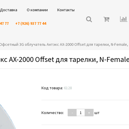
Доставка
О компании
Контакты
 47 77
+7 (926) 937 77 44
⭐️Офсетный 3G облучатель Антэкс AX-2000 Offset для тарелки, N-Female,
 AX-2000 Offset для тарелки, N-Female
Код товара:
6128
Количество:
-
+
шт