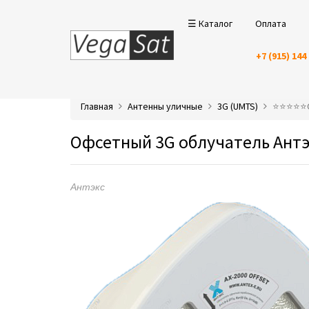
☰ Каталог
Оплата
+7 (915) 144
Главная
Антенны уличные
3G (UMTS)
⭐️⭐️⭐️⭐️
Офсетный 3G облучатель Антэкс
Антэкс