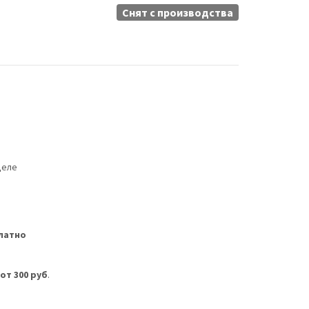
Снят c производства
деле
латно
м
от 300 руб
.