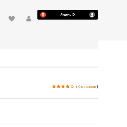
(
0 отзывов
)