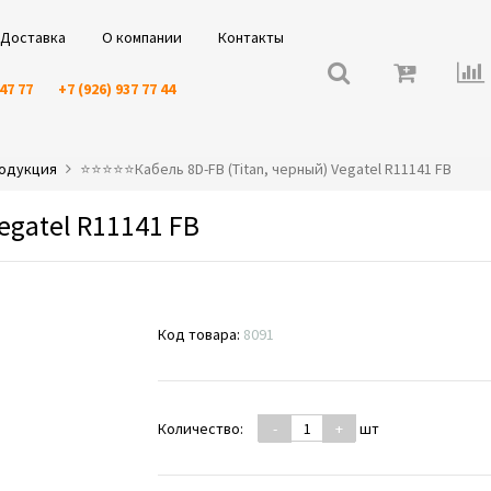
Доставка
О компании
Контакты
 47 77
+7 (926) 937 77 44
родукция
⭐️⭐️⭐️⭐️⭐️Кабель 8D-FB (Titan, черный) Vegatel R11141 FB
egatel R11141 FB
Код товара:
8091
Количество:
-
+
шт