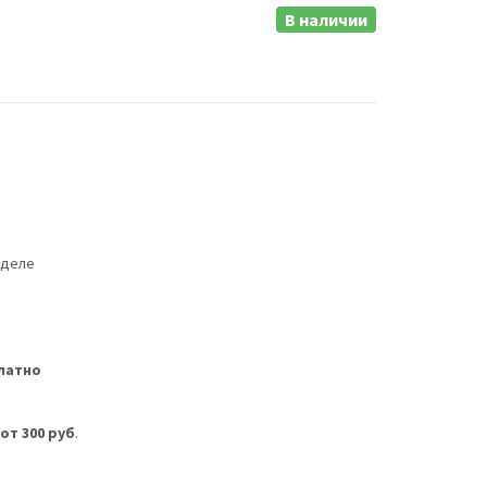
В наличии
еделе
латно
м
от 300 руб
.