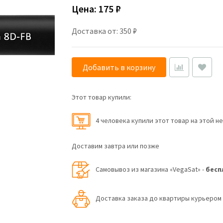
Цена:
175 ₽
Доставка от: 350 ₽
Добавить в корзину
Этот товар купили:
4 человекa купили этот товар на этой н
Доставим завтра или позже
Самовывоз из магазина «VegaSat» -
бесп
Доставка заказа до квартиры курьеро