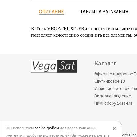
ОПИСАНИЕ
ТАБЛИЦА ЗАТУХАНИЯ
Кабель VEGATEL 8D-FBи– профессиональное изде
позволяет качественно соединить все элементы, 
Каталог
Эфирное цифровое Т
Спутниковое ТВ
Усиление сотовой св
Видеонаблюдение
HDMI оборудование
Мы используем
© 2006-2026.
cookie-файлы
для персонализации
✖️
Все права защищены. Интернет-магазин эфирного и с
контента и удобства пользователей. Вы можете запретить