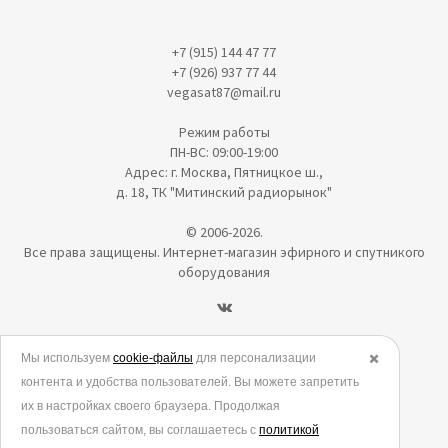
+7 (915) 144 47 77
+7 (926) 937 77 44
vegasat87@mail.ru
Режим работы
ПН-ВС: 09:00-19:00
Адрес: г. Москва, Пятницкое ш.,
д. 18, ТК "Митинский радиорынок"
© 2006-2026.
Все права защищены. Интернет-магазин эфирного и спутникого
оборудования
Политика в отношении обработки персональных данных
Мы используем
cookie-файлы
для персонализации
✖️
контента и удобства пользователей. Вы можете запретить
Согласие на обработку персональных данных
их в настройках своего браузера. Продолжая
Согласие на обработку данных метрическими программами
пользоваться сайтом, вы соглашаетесь с
политикой