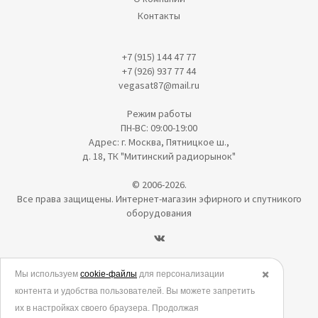
Контакты
+7 (915) 144 47 77
+7 (926) 937 77 44
vegasat87@mail.ru
Режим работы
ПН-ВС: 09:00-19:00
Адрес: г. Москва, Пятницкое ш.,
д. 18, ТК "Митинский радиорынок"
© 2006-2026.
Все права защищены. Интернет-магазин эфирного и спутникого
оборудования
Политика в отношении обработки персональных данных
Мы используем
cookie-файлы
для персонализации
✖️
контента и удобства пользователей. Вы можете запретить
Согласие на обработку персональных данных
их в настройках своего браузера. Продолжая