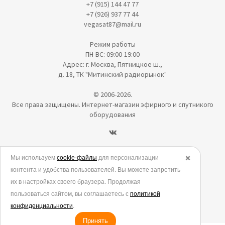
+7 (915) 144 47 77
+7 (926) 937 77 44
vegasat87@mail.ru
Режим работы
ПН-ВС: 09:00-19:00
Адрес: г. Москва, Пятницкое ш.,
д. 18, ТК "Митинский радиорынок"
© 2006-2026.
Все права защищены. Интернет-магазин эфирного и спутникого
оборудования
Политика в отношении обработки персональных данных
Мы используем
cookie-файлы
для персонализации
✖️
контента и удобства пользователей. Вы можете запретить
Согласие на обработку персональных данных
их в настройках своего браузера. Продолжая
Согласие на обработку данных метрическими программами
пользоваться сайтом, вы соглашаетесь с
политикой
Политика использования cookies
конфиденциальности
.
Принять