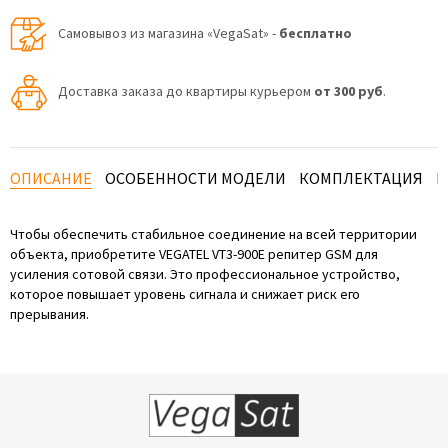
Самовывоз из магазина «VegaSat» -
бесплатно
Доставка заказа до квартиры курьером
от 300 руб
.
ОПИСАНИЕ
ОСОБЕННОСТИ МОДЕЛИ
КОМПЛЕКТАЦИЯ
И
Чтобы обеспечить стабильное соединение на всей территории
объекта, приобретите VEGATEL VT3-900E репитер GSM для
усиления сотовой связи. Это профессиональное устройство,
которое повышает уровень сигнала и снижает риск его
прерывания.