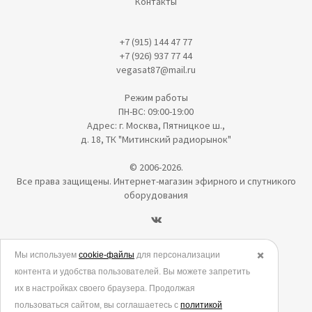
Контакты
+7 (915) 144 47 77
+7 (926) 937 77 44
vegasat87@mail.ru
Режим работы
ПН-ВС: 09:00-19:00
Адрес: г. Москва, Пятницкое ш.,
д. 18, ТК "Митинский радиорынок"
© 2006-2026.
Все права защищены. Интернет-магазин эфирного и спутникого
оборудования
Политика в отношении обработки персональных данных
Мы используем
cookie-файлы
для персонализации
✖️
контента и удобства пользователей. Вы можете запретить
Согласие на обработку персональных данных
их в настройках своего браузера. Продолжая
Согласие на обработку данных метрическими программами
пользоваться сайтом, вы соглашаетесь с
политикой