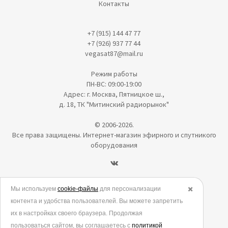
Контакты
+7 (915) 144 47 77
+7 (926) 937 77 44
vegasat87@mail.ru
Режим работы
ПН-ВС: 09:00-19:00
Адрес: г. Москва, Пятницкое ш.,
д. 18, ТК "Митинский радиорынок"
© 2006-2026.
Все права защищены. Интернет-магазин эфирного и спутникого
оборудования
Политика в отношении обработки персональных данных
Мы используем
cookie-файлы
для персонализации
✖️
контента и удобства пользователей. Вы можете запретить
Согласие на обработку персональных данных
их в настройках своего браузера. Продолжая
Согласие на обработку данных метрическими программами
пользоваться сайтом, вы соглашаетесь с
политикой