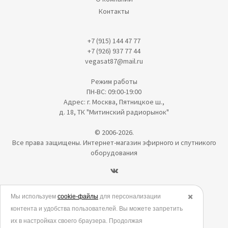
Контакты
+7 (915) 144 47 77
+7 (926) 937 77 44
vegasat87@mail.ru
Режим работы
ПН-ВС: 09:00-19:00
Адрес: г. Москва, Пятницкое ш.,
д. 18, ТК "Митинский радиорынок"
© 2006-2026.
Все права защищены. Интернет-магазин эфирного и спутникого
оборудования
Политика в отношении обработки персональных данных
Мы используем
cookie-файлы
для персонализации
✖️
контента и удобства пользователей. Вы можете запретить
Согласие на обработку персональных данных
их в настройках своего браузера. Продолжая