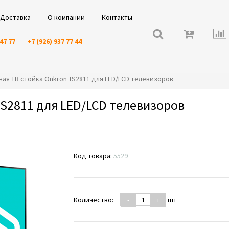
Доставка
О компании
Контакты
 47 77
+7 (926) 937 77 44
льная ТВ стойка Onkron TS2811 для LED/LCD телевизоров
TS2811 для LED/LCD телевизоров
Код товара:
5529
Количество:
-
+
шт