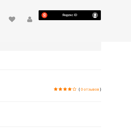
(
0 отзывов
)