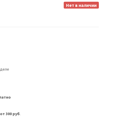
Нет в наличии
еделе
латно
м
от 300 руб
.