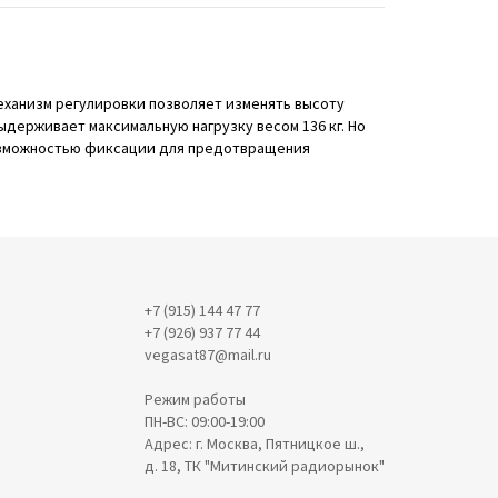
еханизм регулировки позволяет изменять высоту
выдерживает максимальную нагрузку весом 136 кг. Но
возможностью фиксации для предотвращения
+7 (915) 144 47 77
+7 (926) 937 77 44
vegasat87@mail.ru
Режим работы
ПН-ВС: 09:00-19:00
Адрес: г. Москва, Пятницкое ш.,
д. 18, ТК "Митинский радиорынок"