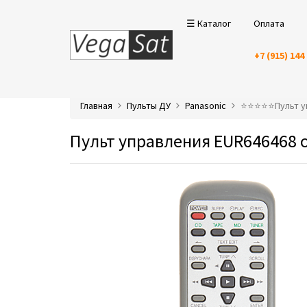
☰ Каталог
Оплата
+7 (915) 144
Главная
Пульты ДУ
Panasonic
⭐️⭐️⭐️⭐️⭐️Пульт
Пульт управления EUR646468 o