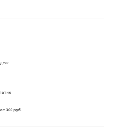
еделе
латно
м
от 300 руб
.