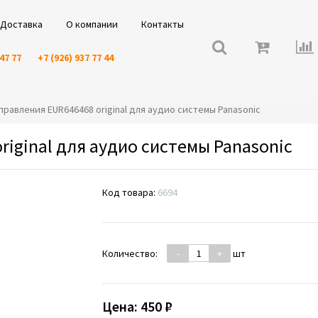
Доставка
О компании
Контакты
 47 77
+7 (926) 937 77 44
 управления EUR646468 original для аудио системы Panasonic
riginal для аудио системы Panasonic
Код товара:
6694
Количество:
-
+
шт
Цена:
450 ₽