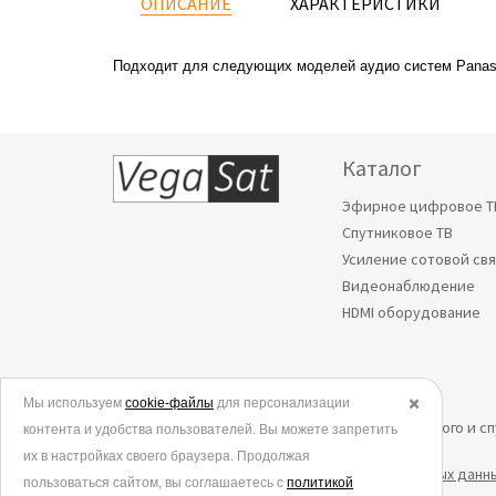
ОПИСАНИЕ
ХАРАКТЕРИСТИКИ
Подходит для следующих моделей аудио систем
Panas
Каталог
Эфирное цифровое Т
Спутниковое ТВ
Усиление сотовой св
Видеонаблюдение
HDMI оборудование
Мы используем
© 2006-2026.
cookie-файлы
для персонализации
✖️
Все права защищены. Интернет-магазин эфирного и с
контента и удобства пользователей. Вы можете запретить
их в настройках своего браузера. Продолжая
Политика в отношении обработки персональных данн
пользоваться сайтом, вы соглашаетесь с
политикой