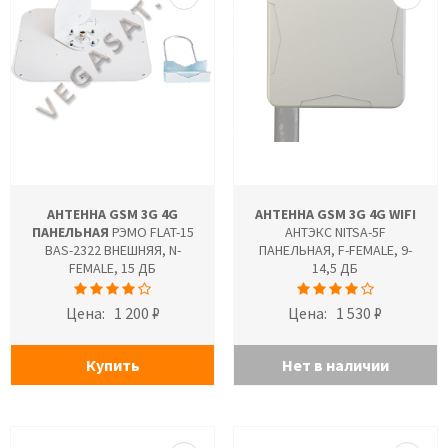
АНТЕННА GSM 3G 4G
АНТЕННА GSM 3G 4G WIFI
ПАНЕЛЬНАЯ
РЭМО FLAT-15
АНТЭКС NITSA-5F
BAS-2322 ВНЕШНЯЯ, N-
ПАНЕЛЬНАЯ, F-FEMALE, 9-
FEMALE, 15 ДБ
14,5 ДБ
Цена:
1 200 ₽
Цена:
1 530 ₽
Купить
Нет в наличии