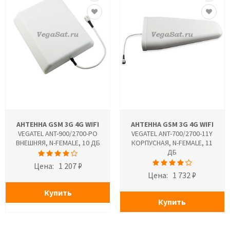
АНТЕННА GSM 3G 4G WIFI
АНТЕННА GSM 3G 4G WIFI
VEGATEL ANT-900/2700-PO
VEGATEL ANT-700/2700-11Y
ВНЕШНЯЯ, N-FEMALE, 10 ДБ
КОРПУСНАЯ, N-FEMALE, 11
ДБ
Цена:
1 207 ₽
Цена:
1 732 ₽
Купить
Купить