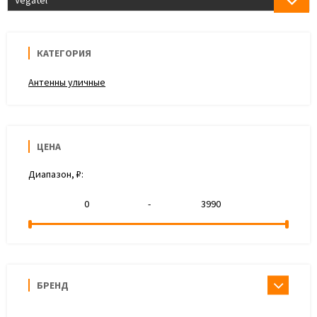
Vegatel
КАТЕГОРИЯ
Антенны уличные
ЦЕНА
Диапазон, ₽:
-
БРЕНД