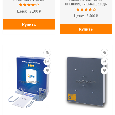
ВНЕШНЯЯ, F-FEMALE, 18 ДБ
Цена:
3 100 ₽
Цена:
3 400 ₽
Купить
Купить