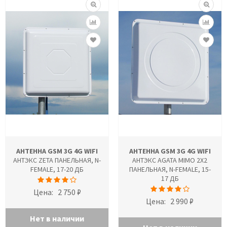
АНТЕННА GSM 3G 4G WIFI
АНТЕННА GSM 3G 4G WIFI
АНТЭКС ZETA ПАНЕЛЬНАЯ, N-
АНТЭКС AGATA MIMO 2X2
FEMALE, 17-20 ДБ
ПАНЕЛЬНАЯ, N-FEMALE, 15-
17 ДБ
Цена:
2 750 ₽
Цена:
2 990 ₽
Нет в наличии