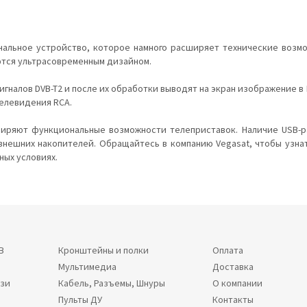
нальное устройство, которое намного расширяет технические возм
ются ультрасовременным дизайном.
гналов DVB-T2 и после их обработки выводят на экран изображение в
телевидения RCA.
ширяют функциональные возможности телеприставок. Наличие USB-
нешних накопителей. Обращайтесь в компанию Vegasat, чтобы узнат
ных условиях.
В
Кронштейны и полки
Оплата
Мультимедиа
Доставка
язи
Кабель, Разъемы, Шнуры
О компании
Пульты ДУ
Контакты