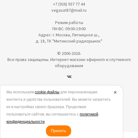
+7 (926) 937 77 44
vegasat87@mail.ru
Режим работы
ПН-ВС: 09:00-19:00
Адрес: г. Москва, Пятницкое ш.,
д. 18, ТК "Митинский радиорынок"
© 2006-2026.
Все права защищены. Интернет-магазин эфирного и спутникого
оборудования
Политика в отношении обработки персональных данных
Мы используем
cookie-файлы
для персонализации
✖️
контента и удобства пользователей. Вы можете запретить
Согласие на обработку персональных данных
их в настройках своего браузера. Продолжая
Согласие на обработку данных метрическими программами
пользоваться сайтом, вы соглашаетесь с
политикой
Политика использования cookies
конфиденциальности
.
Принять