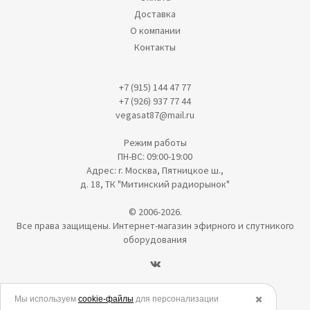
Доставка
О компании
Контакты
+7 (915) 144 47 77
+7 (926) 937 77 44
vegasat87@mail.ru
Режим работы
ПН-ВС: 09:00-19:00
Адрес: г. Москва, Пятницкое ш.,
д. 18, ТК "Митинский радиорынок"
© 2006-2026.
Все права защищены. Интернет-магазин эфирного и спутникого
оборудования
Политика в отношении обработки персональных данных
Мы используем
cookie-файлы
для персонализации
✖️