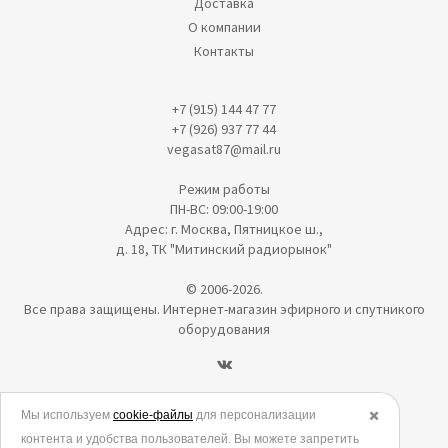
Доставка
О компании
Контакты
+7 (915) 144 47 77
+7 (926) 937 77 44
vegasat87@mail.ru
Режим работы
ПН-ВС: 09:00-19:00
Адрес: г. Москва, Пятницкое ш.,
д. 18, ТК "Митинский радиорынок"
© 2006-2026.
Все права защищены. Интернет-магазин эфирного и спутникого
оборудования
Политика в отношении обработки персональных данных
Мы используем
cookie-файлы
для персонализации
✖️
контента и удобства пользователей. Вы можете запретить
Согласие на обработку персональных данных