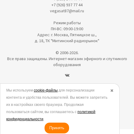
+7 (926) 937 77 44
vegasat87@mail.ru
Режим работы
ПН-ВС: 09:00-19:00
Адрес: г. Москва, Пятницкое ш.,
д. 18, ТК "Митинский радиорынок"
© 2006-2026.
Все права защищены. Интернет-магазин эфирного и спутникого
оборудования
Политика в отношении обработки персональных данных
Мы используем
cookie-файлы
для персонализации
✖️
контента и удобства пользователей. Вы можете запретить
Согласие на обработку персональных данных
их в настройках своего браузера. Продолжая
Согласие на обработку данных метрическими программами
пользоваться сайтом, вы соглашаетесь с
политикой
Политика использования cookies
конфиденциальности
.
Принять