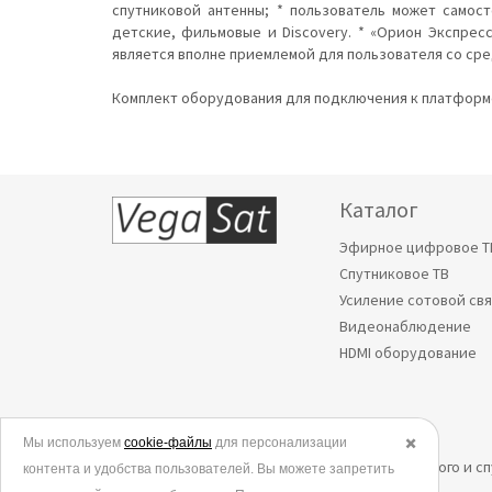
спутниковой антенны; * пользователь может самос
детские, фильмовые и Discovery. * «Орион Экспрес
является вполне приемлемой для пользователя со ср
Комплект оборудования для подключения к платформе
Каталог
Эфирное цифровое Т
Спутниковое ТВ
Усиление сотовой св
Видеонаблюдение
HDMI оборудование
Мы используем
© 2006-2026.
cookie-файлы
для персонализации
✖️
Все права защищены. Интернет-магазин эфирного и с
контента и удобства пользователей. Вы можете запретить