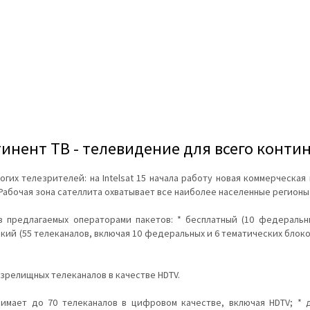
инент ТВ - телевидение для всего конти
огих телезрителей: на Intelsat 15 начала работу новая коммерческа
Рабочая зона сателлита охватывает все наиболее населенные регионы
 предлагаемых операторами пакетов: * бесплатный (10 федеральных
кий (55 телеканалов, включая 10 федеральных и 6 тематических блоко
зрелищных телеканалов в качестве HDTV.
нимает до 70 телеканалов в цифровом качестве, включая HDTV; * 