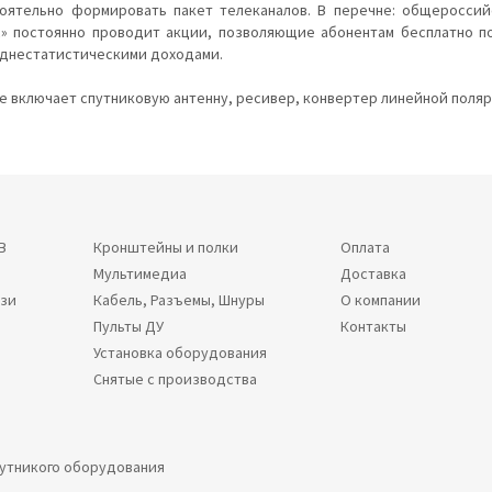
тоятельно формировать пакет телеканалов. В перечне: общероссий
с» постоянно проводит акции, позволяющие абонентам бесплатно по
еднестатистическими доходами.
 включает спутниковую антенну, ресивер, конвертер линейной поляр
В
Кронштейны и полки
Оплата
Мультимедиа
Доставка
язи
Кабель, Разъемы, Шнуры
О компании
Пульты ДУ
Контакты
Установка оборудования
Снятые с производства
путникого оборудования