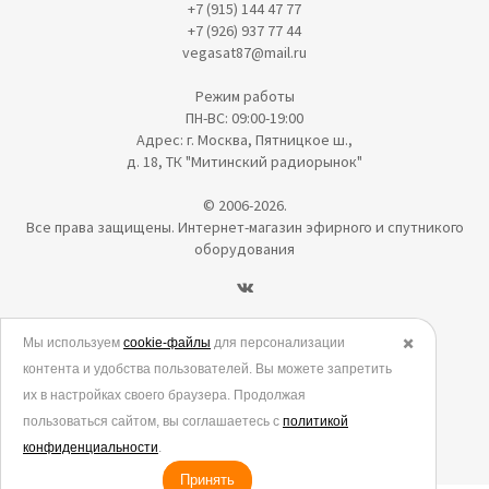
+7 (915) 144 47 77
+7 (926) 937 77 44
vegasat87@mail.ru
Режим работы
ПН-ВС: 09:00-19:00
Адрес: г. Москва, Пятницкое ш.,
д. 18, ТК "Митинский радиорынок"
© 2006-2026.
Все права защищены. Интернет-магазин эфирного и спутникого
оборудования
Политика в отношении обработки персональных данных
Мы используем
cookie-файлы
для персонализации
✖️
контента и удобства пользователей. Вы можете запретить
Согласие на обработку персональных данных
их в настройках своего браузера. Продолжая
Согласие на обработку данных метрическими программами
пользоваться сайтом, вы соглашаетесь с
политикой
Политика использования cookies
конфиденциальности
.
Принять