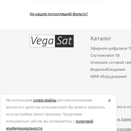
Не нашли подходящий фильтр?
Каталог
Эфирное цифровое Т
Спутниковое ТВ
Усиление сотовой св
Видеонаблюдение
HDMI оборудование
Мы используем
© 2006-2026.
cookie-файлы
для персонализации
✖️
Все права защищены. Интернет-магазин эфирного и с
контента и удобства пользователей. Вы можете запретить
их в настройках своего браузера. Продолжая
Политика в отношении обработки персональных данн
пользоваться сайтом, вы соглашаетесь с
политикой
конфиденциальности
Согласие на обработку данных метрическими програм
.