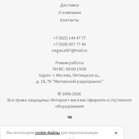
Доставка
О компании
Контакты
+7 (915) 144 47 77
+7 (926) 937 77 44
vegasat87@mail.ru
Режим работы
ПН-ВС: 09:00-19:00
Адрес: г. Москва, Пятницкое ш.,
д. 18, ТК "Митинский радиорынок"
© 2006-2026.
Все права защищены. Интернет-магазин эфирного и спутникого
оборудования
Политика в отношении обработки персональных данных
Мы используем
cookie-файлы
для персонализации
✖️