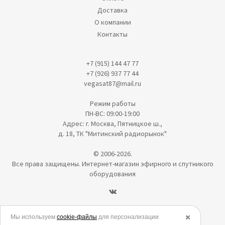
Доставка
О компании
Контакты
+7 (915) 144 47 77
+7 (926) 937 77 44
vegasat87@mail.ru
Режим работы
ПН-ВС: 09:00-19:00
Адрес: г. Москва, Пятницкое ш.,
д. 18, ТК "Митинский радиорынок"
© 2006-2026.
Все права защищены. Интернет-магазин эфирного и спутникого
оборудования
Политика в отношении обработки персональных данных
Мы используем
cookie-файлы
для персонализации
✖️