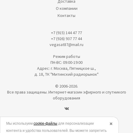
Доставка
О компании
Контакты
+7 (915) 144 47 77
+7 (926) 937 77 44
vegasat87@mail.ru
Режим работы
ПН-ВС: 09:00-19:00
Адрес: г. Москва, Пятницкое ш.,
д. 18, ТК "Митинский радиорынок"
© 2006-2026.
Все права защищены. Интернет-магазин эфирного и спутникого
оборудования
Политика в отношении обработки персональных данных
Мы используем
cookie-файлы
для персонализации
✖️
контента и удобства пользователей. Вы можете запретить
Согласие на обработку персональных данных