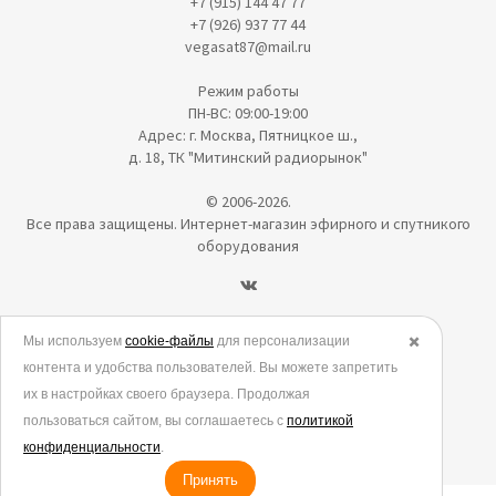
+7 (915) 144 47 77
+7 (926) 937 77 44
vegasat87@mail.ru
Режим работы
ПН-ВС: 09:00-19:00
Адрес: г. Москва, Пятницкое ш.,
д. 18, ТК "Митинский радиорынок"
© 2006-2026.
Все права защищены. Интернет-магазин эфирного и спутникого
оборудования
Политика в отношении обработки персональных данных
Мы используем
cookie-файлы
для персонализации
✖️
контента и удобства пользователей. Вы можете запретить
Согласие на обработку персональных данных
их в настройках своего браузера. Продолжая
Согласие на обработку данных метрическими программами
пользоваться сайтом, вы соглашаетесь с
политикой
Политика использования cookies
конфиденциальности
.
Принять