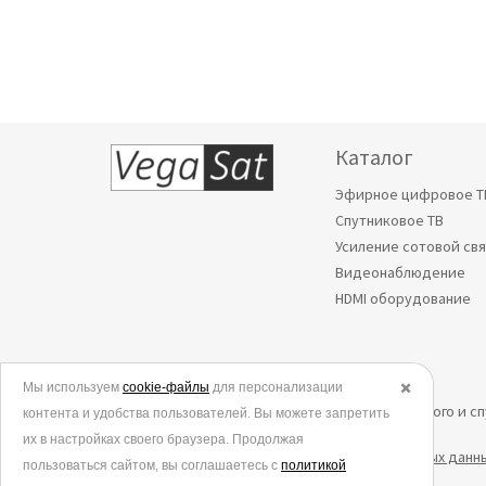
Каталог
Эфирное цифровое Т
Спутниковое ТВ
Усиление сотовой св
Видеонаблюдение
HDMI оборудование
Мы используем
© 2006-2026.
cookie-файлы
для персонализации
✖️
Все права защищены. Интернет-магазин эфирного и с
контента и удобства пользователей. Вы можете запретить
их в настройках своего браузера. Продолжая
Политика в отношении обработки персональных данн
пользоваться сайтом, вы соглашаетесь с
политикой