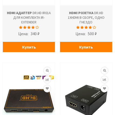
HDMI АДАПТЕР
DR.HD IR01A
HDMI РОЗЕТКА
DR.HD
ДЛЯ КОМПЛЕКТА IR-
1XHDMI В СБОРЕ, ОДНО
EXTENDER
ГНЕЗДО
Цена:
340 ₽
Цена:
500 ₽
Купить
Купить