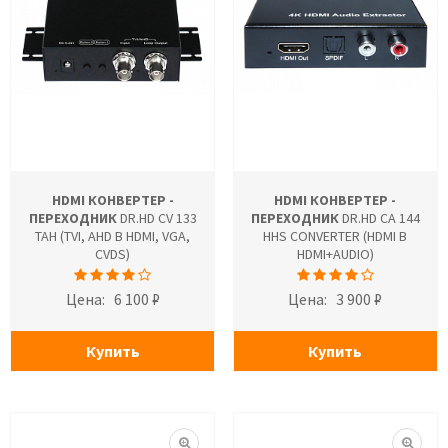
HDMI КОНВЕРТЕР -
HDMI КОНВЕРТЕР -
ПЕРЕХОДНИК
DR.HD CV 133
ПЕРЕХОДНИК
DR.HD CA 144
TAH (TVI, AHD В HDMI, VGA,
HHS CONVERTER (HDMI В
CVDS)
HDMI+AUDIO)
Цена:
6 100 ₽
Цена:
3 900 ₽
Купить
Купить