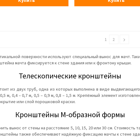
Купить
Купить
1
2
тикальной поверхности используют специальный вынос для мачт. Та
тейна мачта фиксируется к стене здания или к фронтону крыши.
Телескопические кронштейны
оит из двух труб, одна из которых выполнена в виде выдвигающего
0,5 м, 0,4 – 0,7 м, 0,5 – 0,9 м, 0,8 – 1,5 м. Крепёжный элемент изгот
окрытие или слой порошковой краски.
Кронштейны М-образной формы
ть вынос от стены на расстояние 5, 10, 15, 20 или 30 см. Стоимость 
онштейны также обеспечивают надёжную фиксацию мачты к стене зда