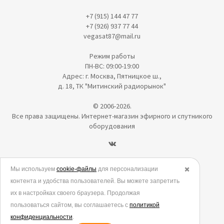
+7 (915) 144 47 77
+7 (926) 937 77 44
vegasat87@mail.ru
Режим работы
ПН-ВС: 09:00-19:00
Адрес: г. Москва, Пятницкое ш.,
д. 18, ТК "Митинский радиорынок"
© 2006-2026.
Все права защищены. Интернет-магазин эфирного и спутникого
оборудования
Политика в отношении обработки персональных данных
Мы используем
cookie-файлы
для персонализации
✖️
контента и удобства пользователей. Вы можете запретить
Согласие на обработку персональных данных
их в настройках своего браузера. Продолжая
Согласие на обработку данных метрическими программами
пользоваться сайтом, вы соглашаетесь с
политикой
Политика использования cookies
конфиденциальности
.