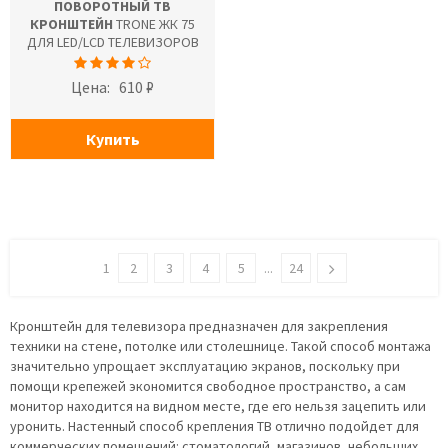
ПОВОРОТНЫЙ ТВ
КРОНШТЕЙН
TRONE ЖК 75
ДЛЯ LED/LCD ТЕЛЕВИЗОРОВ
Цена:
610 ₽
Купить
1
2
3
4
5
...
24
Кронштейн для телевизора предназначен для закрепления
техники на стене, потолке или столешнице. Такой способ монтажа
значительно упрощает эксплуатацию экранов, поскольку при
помощи крепежей экономится свободное пространство, а сам
монитор находится на видном месте, где его нельзя зацепить или
уронить. Настенный способ крепления ТВ отлично подойдет для
коммерческих помещений: стоматологий, магазинов, небольших