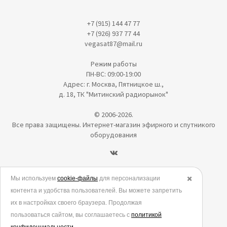
+7 (915) 144 47 77
+7 (926) 937 77 44
vegasat87@mail.ru
Режим работы
ПН-ВС: 09:00-19:00
Адрес: г. Москва, Пятницкое ш.,
д. 18, ТК "Митинский радиорынок"
© 2006-2026.
Все права защищены. Интернет-магазин эфирного и спутникого
оборудования
Политика в отношении обработки персональных данных
Мы используем
cookie-файлы
для персонализации
✖️
контента и удобства пользователей. Вы можете запретить
Согласие на обработку персональных данных
их в настройках своего браузера. Продолжая
Согласие на обработку данных метрическими программами
пользоваться сайтом, вы соглашаетесь с
политикой