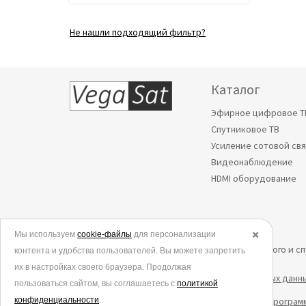
Не нашли подходящий фильтр?
Каталог
Эфирное цифровое Т
Спутниковое ТВ
Усиление сотовой св
Видеонаблюдение
HDMI оборудование
Мы используем
© 2006-2026.
cookie-файлы
для персонализации
✖️
Все права защищены. Интернет-магазин эфирного и с
контента и удобства пользователей. Вы можете запретить
их в настройках своего браузера. Продолжая
Политика в отношении обработки персональных данн
пользоваться сайтом, вы соглашаетесь с
политикой
конфиденциальности
Согласие на обработку данных метрическими програм
.