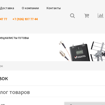
Доставка
О компании
Контакты
 47 77
+7 (926) 937 77 44
специалисты готовы
вок
вок
лог товаров