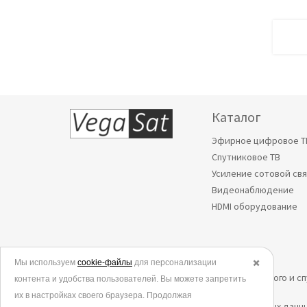
Каталог
Эфирное цифровое Т
Спутниковое ТВ
Усиление сотовой св
Видеонаблюдение
HDMI оборудование
Мы используем
© 2006-2026.
cookie-файлы
для персонализации
✖️
Все права защищены. Интернет-магазин эфирного и с
контента и удобства пользователей. Вы можете запретить
их в настройках своего браузера. Продолжая
Политика в отношении обработки персональных данн