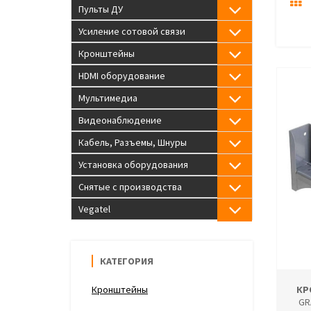
Пульты ДУ
Усиление сотовой связи
Кронштейны
HDMI оборудование
Мультимедиа
Видеонаблюдение
Кабель, Разъемы, Шнуры
Установка оборудования
Снятые с производства
Vegatel
КАТЕГОРИЯ
Кронштейны
КР
GR