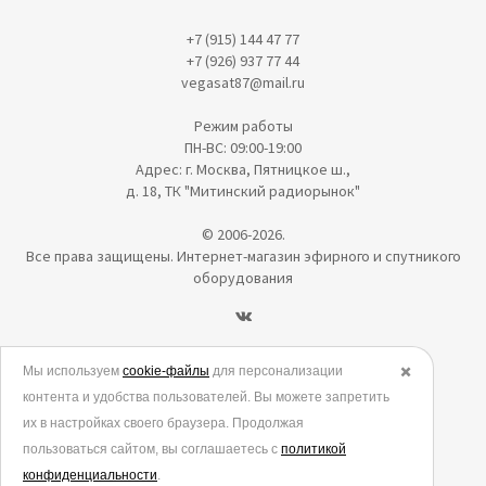
+7 (915) 144 47 77
+7 (926) 937 77 44
vegasat87@mail.ru
Режим работы
ПН-ВС: 09:00-19:00
Адрес: г. Москва, Пятницкое ш.,
д. 18, ТК "Митинский радиорынок"
© 2006-2026.
Все права защищены. Интернет-магазин эфирного и спутникого
оборудования
Политика в отношении обработки персональных данных
Мы используем
cookie-файлы
для персонализации
✖️
контента и удобства пользователей. Вы можете запретить
Согласие на обработку персональных данных
их в настройках своего браузера. Продолжая
Согласие на обработку данных метрическими программами
пользоваться сайтом, вы соглашаетесь с
политикой
Политика использования cookies
конфиденциальности
.