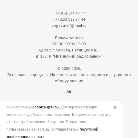
+7 (915) 144 47 77
+7 (926) 937 77 44
vegasat87@mail.ru
Режим работы
ПН-ВС: 09:00-19:00
Адрес: г. Москва, Пятницкое ш.,
д. 18, ТК "Митинский радиорынок"
© 2006-2026.
Все права защищены. Интернет-магазин эфирного и спутникого
оборудования
Политика в отношении обработки персональных данных
Мы используем
cookie-файлы
для персонализации
✖️
контента и удобства пользователей. Вы можете запретить
Согласие на обработку персональных данных
их в настройках своего браузера. Продолжая
Согласие на обработку данных метрическими программами
пользоваться сайтом, вы соглашаетесь с
политикой
Политика использования cookies
конфиденциальности
.