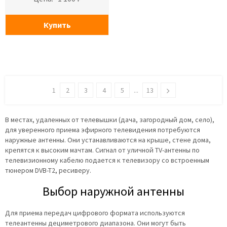
Купить
1
2
3
4
5
...
13
В местах, удаленных от телевышки (дача, загородный дом, село),
для уверенного приема эфирного телевидения потребуются
наружные антенны. Они устанавливаются на крыше, стене дома,
крепятся к высоким мачтам. Сигнал от уличной TV-антенны по
телевизионному кабелю подается к телевизору со встроенным
тюнером DVB-T2, ресиверу.
Выбор наружной антенны
Для приема передач цифрового формата используются
телеантенны дециметрового диапазона. Они могут быть