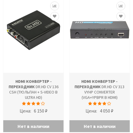
HDMI КОНВЕРТЕР -
HDMI КОНВЕРТЕР -
ПЕРЕХОДНИК
DR.HD CV 136
ПЕРЕХОДНИК
DR.HD CV 313
CSH (ТЮЛЬПАН + S-VIDEO В
VYHP CONVERTER
ULTRA HD)
(VGA+YPBPR В HDMI)
Цена:
6 150 ₽
Цена:
4 050 ₽
Нет в наличии
Нет в наличии