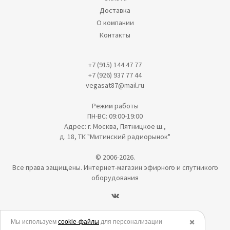
Доставка
О компании
Контакты
+7 (915) 144 47 77
+7 (926) 937 77 44
vegasat87@mail.ru
Режим работы
ПН-ВС: 09:00-19:00
Адрес: г. Москва, Пятницкое ш.,
д. 18, ТК "Митинский радиорынок"
© 2006-2026.
Все права защищены. Интернет-магазин эфирного и спутникого
оборудования
Политика в отношении обработки персональных данных
Мы используем
cookie-файлы
для персонализации
✖️