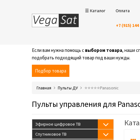
☰ Каталог
Оплата
+7 (915) 144
Если вам нужна помощь с
выбором товара
, наши 
подобрать подходящий товар под ваши нужды.
Подбор товара
Главная
Пульты ДУ
⭐️⭐️⭐️⭐️⭐️Panasonic
Пульты управления для Panas
Ката
Эфирное цифровое ТВ
Спутниковое ТВ