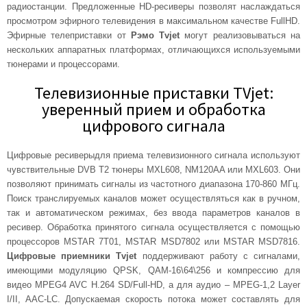
радиостанции. Предложенные HD-ресиверы позволят наслаждаться
просмотром эфирного телевидения в максимальном качестве FullHD.
Эфирные телеприставки от
Рэмо Tvjet
могут реализовываться на
нескольких аппаратных платформах, отличающихся используемыми
тюнерами и процессорами.
Телевизионные приставки TVjet:
уверенный прием и обработка
цифрового сигнала
Цифровые ресиверыдля приема телевизионного сигнала используют
чувствительные DVB T2 тюнеры MXL608, NM120AA или MXL603. Они
позволяют принимать сигналы из частотного диапазона 170-860 МГц.
Поиск транслируемых каналов может осуществляться как в ручном,
так и автоматическом режимах, без ввода параметров каналов в
ресивер. Обработка принятого сигнала осуществляется с помощью
процессоров MSTAR 7T01, MSTAR MSD7802 или MSTAR MSD7816.
Цифровые приемники Tvjet
поддерживают работу с сигналами,
имеющими модуляцию QPSK, QAM-16\64\256 и компрессию для
видео MPEG4 AVC H.264 SD/Full-HD, а для аудио – MPEG-1,2 Layer
I/II, AAC-LC. Допускаемая скорость потока может составлять для