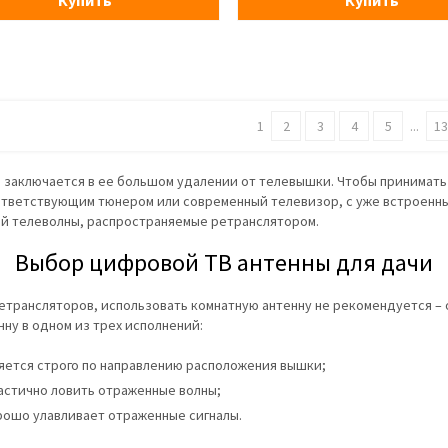
Купить
Купить
1
2
3
4
5
...
1
 заключается в ее большом удалении от телевышки. Чтобы принимать
оответствующим тюнером или современный телевизор, с уже встроенн
ей телеволны, распространяемые ретранслятором.
Выбор цифровой ТВ антенны для дачи
етрансляторов, использовать комнатную антенну не рекомендуется – о
ну в одном из трех исполнений:
яется строго по направлению расположения вышки;
астично ловить отраженные волны;
хорошо улавливает отраженные сигналы.