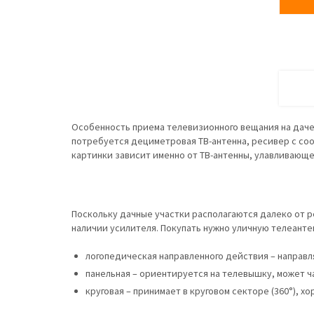
Особенность приема телевизионного вещания на даче
потребуется дециметровая ТВ-антенна, ресивер с с
картинки зависит именно от ТВ-антенны, улавливающ
Поскольку дачные участки располагаются далеко от р
наличии усилителя. Покупать нужно уличную телеантен
логопедическая направленного действия – направл
панельная – ориентируется на телевышку, может ч
круговая – принимает в круговом секторе (360°), 