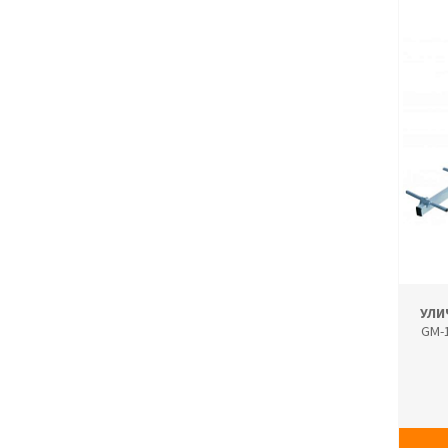
УЛИ
GM-