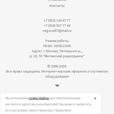
Контакты
+7 (915) 144 47 77
+7 (926) 937 77 44
vegasat87@mail.ru
Режим работы
ПН-ВС: 09:00-19:00
Адрес: г. Москва, Пятницкое ш.,
д. 18, ТК "Митинский радиорынок"
© 2006-2026.
Все права защищены. Интернет-магазин эфирного и спутникого
оборудования
Политика в отношении обработки персональных данных
Мы используем
cookie-файлы
для персонализации
✖️
контента и удобства пользователей. Вы можете запретить
Согласие на обработку персональных данных
их в настройках своего браузера. Продолжая