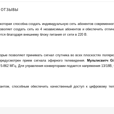
ОТЗЫВЫ
, которая способна создать индивидуальную сеть абонентов современно
озволяет создать сеть из 4 независимых абонентов и обеспечить отли
ся благодаря внешнему блоку питания от сети в 220 В.
орые позволяют принимать сигнал спутника во всех плоскостях поляриз
 предусмотрен прием сигнала эфирного телевидения.
Мультисвитч Gi
5-862 МГц. Для управления конверторами подается напряжения 13/18В, 
антом, способным обеспечить качественный доступ к цифровому те