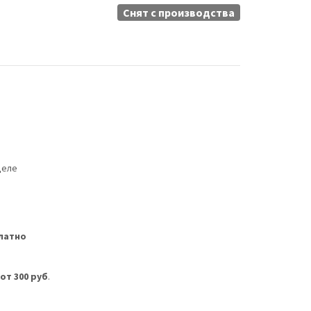
Снят c производства
деле
латно
м
от 300 руб
.