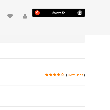
(
0 отзывов
)