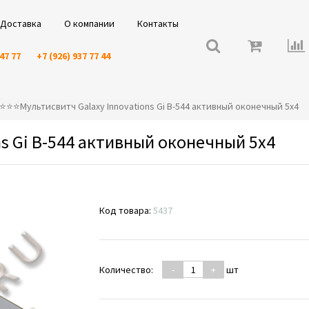
Доставка
О компании
Контакты
 47 77
+7 (926) 937 77 44
️⭐️⭐️⭐️Мультисвитч Galaxy Innovations Gi B-544 активный оконечный 5x4
ns Gi B-544 активный оконечный 5x4
Код товара:
5437
Количество:
-
+
шт