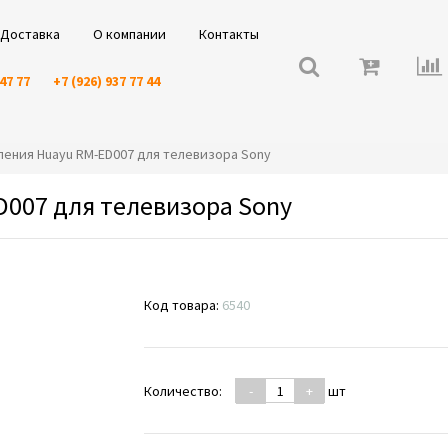
Доставка
О компании
Контакты
 47 77
+7 (926) 937 77 44
авления Huayu RM-ED007 для телевизора Sony
D007 для телевизора Sony
Код товара:
6540
Количество:
-
+
шт