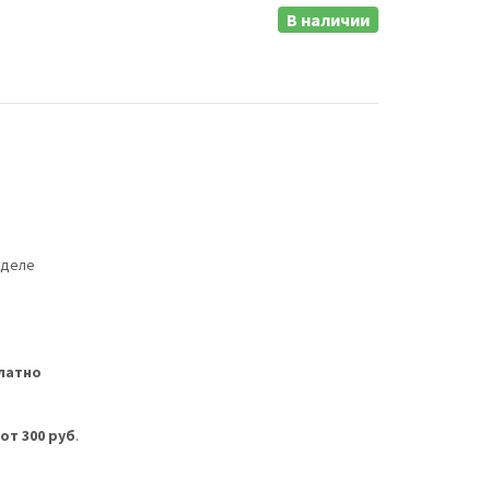
В наличии
еделе
латно
м
от 300 руб
.