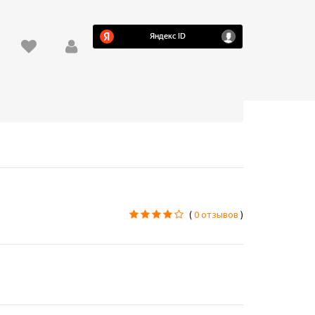
(
0 отзывов
)