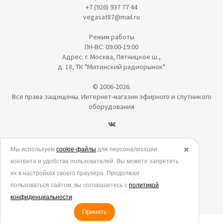
+7 (926) 937 77 44
vegasat87@mail.ru
Режим работы
ПН-ВС: 09:00-19:00
Адрес: г. Москва, Пятницкое ш.,
д. 18, ТК "Митинский радиорынок"
© 2006-2026.
Все права защищены. Интернет-магазин эфирного и спутникого
оборудования
Политика в отношении обработки персональных данных
Мы используем
cookie-файлы
для персонализации
✖️
контента и удобства пользователей. Вы можете запретить
Согласие на обработку персональных данных
их в настройках своего браузера. Продолжая
Согласие на обработку данных метрическими программами
пользоваться сайтом, вы соглашаетесь с
политикой
Политика использования cookies
конфиденциальности
.
Принять