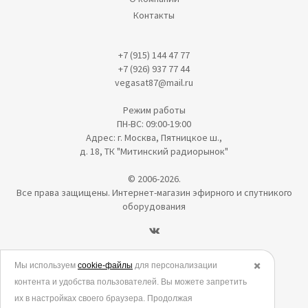
Контакты
+7 (915) 144 47 77
+7 (926) 937 77 44
vegasat87@mail.ru
Режим работы
ПН-ВС: 09:00-19:00
Адрес: г. Москва, Пятницкое ш.,
д. 18, ТК "Митинский радиорынок"
© 2006-2026.
Все права защищены. Интернет-магазин эфирного и спутникого
оборудования
Политика в отношении обработки персональных данных
Мы используем
cookie-файлы
для персонализации
✖️
контента и удобства пользователей. Вы можете запретить
Согласие на обработку персональных данных
их в настройках своего браузера. Продолжая