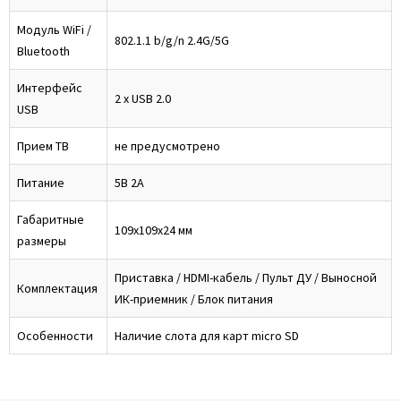
Модуль WiFi /
802.1.1 b/g/n 2.4G/5G
Bluetooth
Интерфейс
2 x USB 2.0
USB
Прием ТВ
не предусмотрено
Питание
5В 2А
Габаритные
109х109х24 мм
размеры
Приставка / HDMI-кабель / Пульт ДУ / Выносной
Комплектация
ИК-приемник / Блок питания
Особенности
Наличие слота для карт micro SD