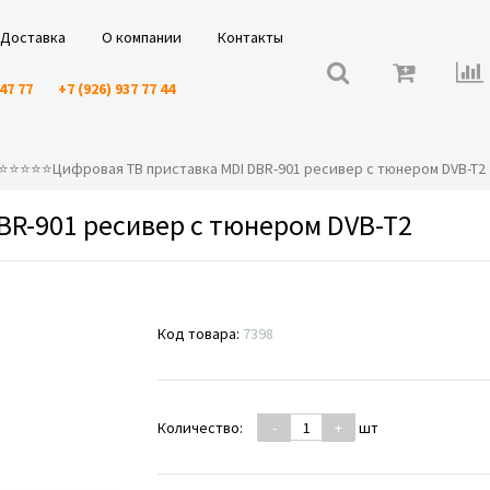
Доставка
О компании
Контакты
 47 77
+7 (926) 937 77 44
⭐️⭐️⭐️⭐️⭐️Цифровая ТВ приставка MDI DBR-901 ресивер с тюнером DVB-T2
BR-901 ресивер с тюнером DVB-T2
Код товара:
7398
Количество:
-
+
шт