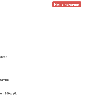
Нет в наличии
еделе
латно
м
от 300 руб
.