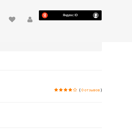
(
0 отзывов
)