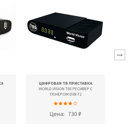
КА
ЦИФРОВАЯ ТВ ПРИСТАВКА
ЦИФ
WORLD VISION T65 РЕСИВЕР С
W
ТЮНЕРОМ DVB-T2
Цена:
730 ₽