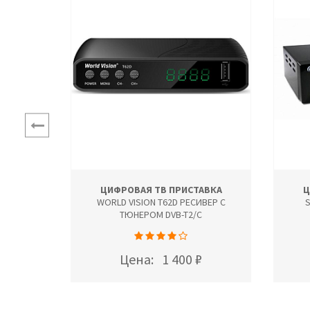
АВКА
ЦИФРОВАЯ ТВ ПРИСТАВКА
Ц
ВЕР С
WORLD VISION T62D РЕСИВЕР С
S
ТЮНЕРОМ DVB-T2/C
Цена:
1 400 ₽