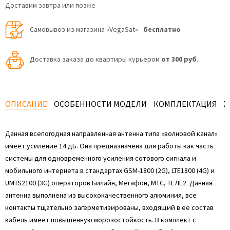
Доставим завтра или позже
Самовывоз из магазина «VegaSat» -
бесплатно
Доставка заказа до квартиры курьером
от 300 руб
.
ОПИСАНИЕ
ОСОБЕННОСТИ МОДЕЛИ
КОМПЛЕКТАЦИЯ
Х
Данная всепогодная направленная антенна типа «волновой канал»
имеет усиление 14 дБ. Она предназначена для работы как часть
системы для одновременного усиления сотового сигнала и
мобильного интернета в стандартах GSM-1800 (2G), LTE1800 (4G) и
UMTS2100 (3G) операторов Билайн, Мегафон, МТС, ТЕЛЕ2. Данная
антенна выполнена из высококачественного алюминия, все
контакты тщательно загерметизированы, входящий в ее состав
кабель имеет повышенную морозостойкость. В комплект с