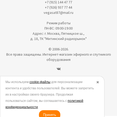
+7 (915) 144 47 77
+7 (926) 937 77 44
vegasat87@mail.ru
Режим работы
ПН-ВС: 09:00-19:00
Адрес: г. Москва, Пятницкое ш.,
д. 18, ТК "Митинский радиорынок"
© 2006-2026.
Все права защищены. Интернет-магазин эфирного и спутникого
оборудования
Политика в отношении обработки персональных данных
Мы используем
cookie-файлы
для персонализации
✖️
контента и удобства пользователей. Вы можете запретить
Согласие на обработку персональных данных
их в настройках своего браузера. Продолжая
Согласие на обработку данных метрическими программами
пользоваться сайтом, вы соглашаетесь с
политикой
Политика использования cookies
конфиденциальности
.
Принять