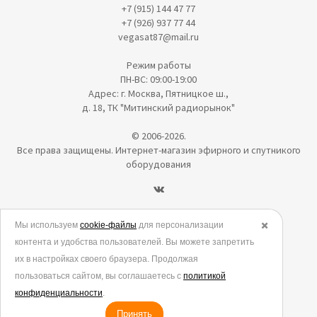
+7 (915) 144 47 77
+7 (926) 937 77 44
vegasat87@mail.ru
Режим работы
ПН-ВС: 09:00-19:00
Адрес: г. Москва, Пятницкое ш.,
д. 18, ТК "Митинский радиорынок"
© 2006-2026.
Все права защищены. Интернет-магазин эфирного и спутникого
оборудования
Политика в отношении обработки персональных данных
Мы используем
cookie-файлы
для персонализации
✖️
контента и удобства пользователей. Вы можете запретить
Согласие на обработку персональных данных
их в настройках своего браузера. Продолжая
Согласие на обработку данных метрическими программами
пользоваться сайтом, вы соглашаетесь с
политикой
Политика использования cookies
конфиденциальности
.
Принять