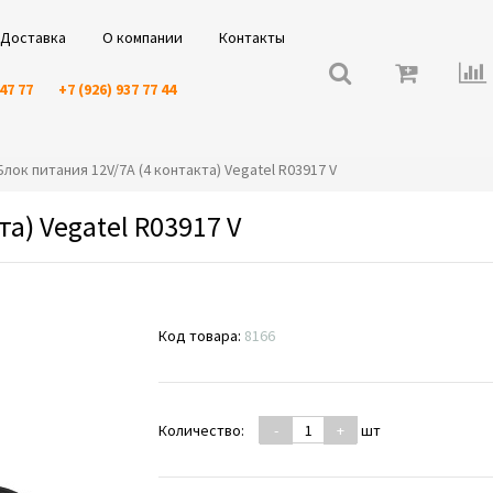
Доставка
О компании
Контакты
 47 77
+7 (926) 937 77 44
⭐️Блок питания 12V/7A (4 контакта) Vegatel R03917 V
а) Vegatel R03917 V
Код товара:
8166
Количество:
-
+
шт