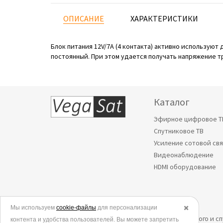
ОПИСАНИЕ
ХАРАКТЕРИСТИКИ
Блок питания 12V/7A (4 контакта) активно использую
постоянный. При этом удается получать напряжение т
Каталог
Эфирное цифровое Т
Спутниковое ТВ
Усиление сотовой св
Видеонаблюдение
HDMI оборудование
Мы используем
© 2006-2026.
cookie-файлы
для персонализации
✖️
Все права защищены. Интернет-магазин эфирного и с
контента и удобства пользователей. Вы можете запретить