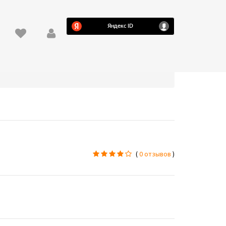
(
0 отзывов
)