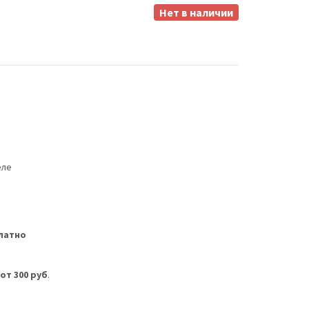
Нет в наличии
еле
латно
м
от 300 руб
.