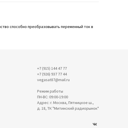
ойство способно преобразовывать переменный ток в
+7 (915) 144 47 77
+7 (926) 937 77 44
vegasat87@mail.ru
Режим работы
ПН-ВС: 09:00-19:00
Адрес: г. Москва, Пятницкое ш.,
д. 18, ТК "Митинский радиорынок"