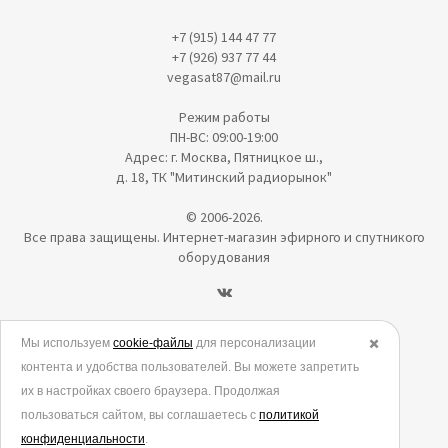
+7 (915) 144 47 77
+7 (926) 937 77 44
vegasat87@mail.ru
Режим работы
ПН-ВС: 09:00-19:00
Адрес: г. Москва, Пятницкое ш.,
д. 18, ТК "Митинский радиорынок"
© 2006-2026.
Все права защищены. Интернет-магазин эфирного и спутникого
оборудования
Политика в отношении обработки персональных данных
Мы используем
cookie-файлы
для персонализации
✖️
контента и удобства пользователей. Вы можете запретить
Согласие на обработку персональных данных
их в настройках своего браузера. Продолжая
Согласие на обработку данных метрическими программами
пользоваться сайтом, вы соглашаетесь с
политикой
Политика использования cookies
конфиденциальности
.