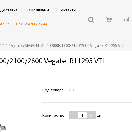
Доставка
О компании
Контакты
 47 77
+7 (926) 937 77 44
⭐️⭐️⭐️⭐️Бустер VEGATEL VTL40-900E/1800/2100/2600 Vegatel R11295 VTL
00/2100/2600 Vegatel R11295 VTL
Код товара:
8080
Количество:
-
+
шт