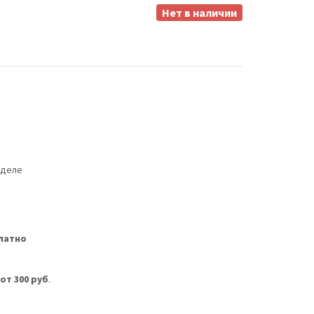
Нет в наличии
еделе
латно
м
от 300 руб
.