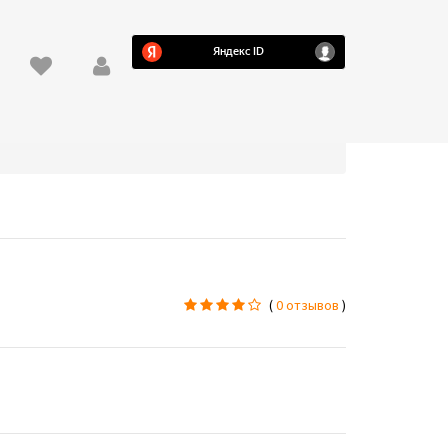
(
0 отзывов
)